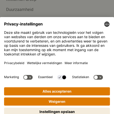
Duurzaamheid
Carrière
KLANTENSERVICE
Veelgestelde vragen
Contact
Nieuwsbrief
Pers
Kikkoman is een geregistreerd handelsmerk van Kikkoman
Corporation, Japan.
© Kikkoman Trading Europe GmbH 2023 – 2026
Stapsgewijs koken gemakkelijk
Theodorstraße 180, 40472 Düsseldorf, Germany
gemaakt! Tik om te starten.