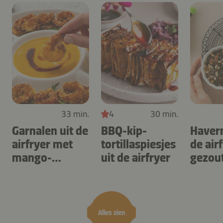
33 min.
4
30 min.
Garnalen uit de
BBQ-kip-
Haver
airfryer met
tortillaspiesjes
de air
mango-
uit de airfryer
gezou
teriyaki
karam
noten
Alles zien