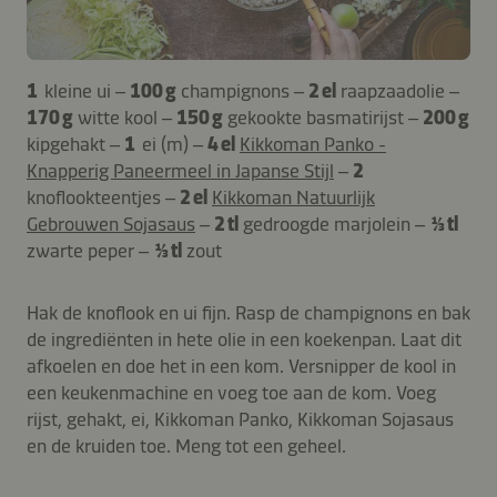
1
kleine ui –
100 g
champignons –
2 el
raapzaadolie –
170 g
witte kool –
150 g
gekookte basmatirijst –
200 g
kipgehakt –
1
ei (m) –
4 el
Kikkoman Panko -
Knapperig Paneermeel in Japanse Stijl
–
2
knoflookteentjes –
2 el
Kikkoman Natuurlijk
Gebrouwen Sojasaus
–
2 tl
gedroogde marjolein –
⅓ tl
zwarte peper –
⅓ tl
zout
Hak de knoflook en ui fijn. Rasp de champignons en bak
de ingrediënten in hete olie in een koekenpan. Laat dit
afkoelen en doe het in een kom. Versnipper de kool in
een keukenmachine en voeg toe aan de kom. Voeg
rijst, gehakt, ei, Kikkoman Panko, Kikkoman Sojasaus
en de kruiden toe. Meng tot een geheel.