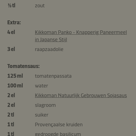
⅓ tl
zout
Extra:
4 el
Kikkoman Panko - Knapperig Paneermeel
in Japanse Stijl
3 el
raapzaadolie
Tomatensaus:
125 ml
tomatenpassata
100 ml
water
2 el
Kikkoman Natuurlijk Gebrouwen Sojasaus
2 el
slagroom
2 tl
suiker
1 tl
Provençaalse kruiden
1 tl
gedroogde basilicum