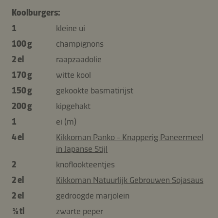
Koolburgers:
1
kleine ui
100 g
champignons
2 el
raapzaadolie
170 g
witte kool
150 g
gekookte basmatirijst
200 g
kipgehakt
1
ei (m)
4 el
Kikkoman Panko - Knapperig Paneermeel
in Japanse Stijl
2
knoflookteentjes
2 el
Kikkoman Natuurlijk Gebrouwen Sojasaus
2 el
gedroogde marjolein
⅓ tl
zwarte peper