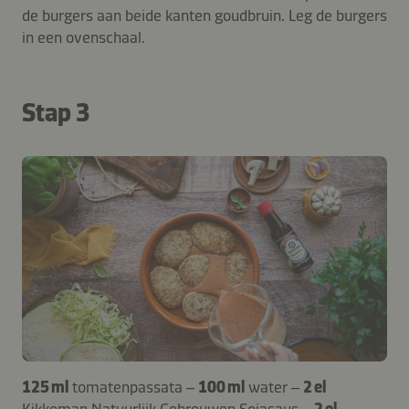
de burgers aan beide kanten goudbruin. Leg de burgers
in een ovenschaal.
Stap 3
125 ml
tomatenpassata –
100 ml
water –
2 el
Kikkoman Natuurlijk Gebrouwen Sojasaus
–
2 el