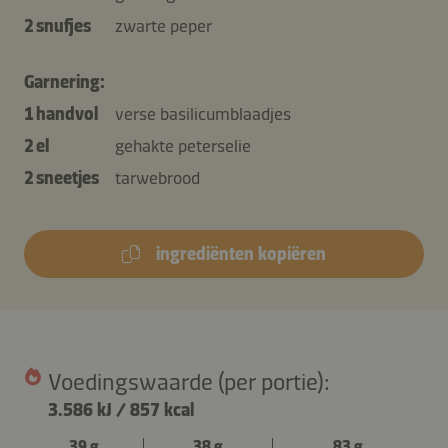
2 snufjes
zwarte peper
Garnering:
1 handvol
verse basilicumblaadjes
2 el
gehakte peterselie
2 sneetjes
tarwebrood
ingrediënten kopiëren
Voedingswaarde (per portie):
3.586 kJ
/
857 kcal
39 g
38 g
83 g