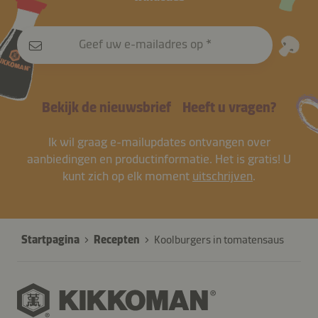
Geef uw e-mailadres op
Bekijk de nieuwsbrief
Heeft u vragen?
Ik wil graag e-mailupdates ontvangen over
aanbiedingen en productinformatie. Het is gratis! U
kunt zich op elk moment
uitschrijven
.
Startpagina
Recepten
Koolburgers in tomatensaus