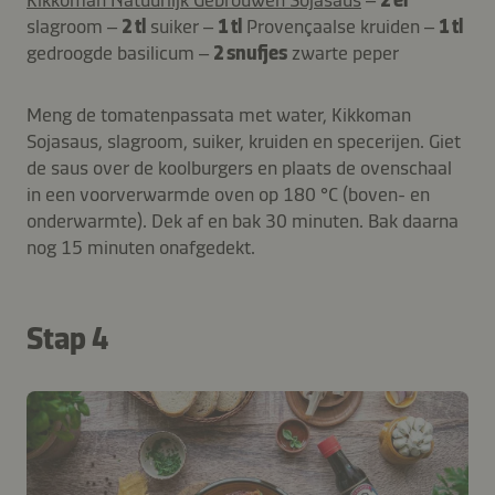
slagroom –
2 tl
suiker –
1 tl
Provençaalse kruiden –
1 tl
gedroogde basilicum –
2 snufjes
zwarte peper
Meng de tomatenpassata met water, Kikkoman
Sojasaus, slagroom, suiker, kruiden en specerijen. Giet
de saus over de koolburgers en plaats de ovenschaal
in een voorverwarmde oven op 180 °C (boven- en
onderwarmte). Dek af en bak 30 minuten. Bak daarna
nog 15 minuten onafgedekt.
Stap 4