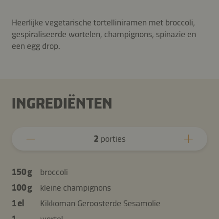
Heerlijke vegetarische tortelliniramen met broccoli,
gespiraliseerde wortelen, champignons, spinazie en
een egg drop.
INGREDIËNTEN
2
porties
150 g
broccoli
100 g
kleine champignons
1 el
Kikkoman Geroosterde Sesamolie
1
wortel