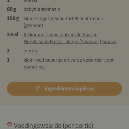
60 g
babybladspinazie
150 g
kleine vegetarische tortellini of ravioli
(gekoeld)
3 ½ el
Kikkoman Geconcentreerde Ramen
Noedelsoep Basis - Shoyu (Sojasaus) Smaak
2
eieren
1
klein rood pepertje en verse koriander voor
garnering
ingrediënten kopiëren
Voedingswaarde (per portie):