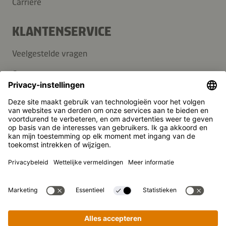
Carrière
KLANTENSERVICE
Veelgestelde vragen
Contact
Nieuwsbrief
Pers
Kikkoman is een geregistreerd handelsmerk van Kikkoman
Corporation, Japan.
© Kikkoman Trading Europe GmbH 2023 – 2026
Theodorstraße 180, 40472 Düsseldorf, Germany
Opgenomen in het handelsregister bij het kantongerecht
Düsseldorf HRB 35856
Privacy-instellingen