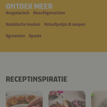
ONTDEK MEER
#
vegetarisch
#
hoofdgerechten
#
aziatische keuken
#
stoofpotjes & soepen
#
groenten
#
pasta
RECEPTINSPIRATIE