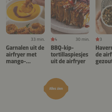
33 min.
4
30 min.
3
Garnalen uit de
BBQ-kip-
Haver
airfryer met
tortillaspiesjes
de air
mango-
uit de airfryer
gezou
teriyaki
karam
noten
Alles zien