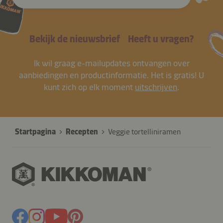
Bekijk de nieuwsbrief
Heeft u vragen?
Ik wil graag e-mailupdates ontvangen over
aanbiedingen en productinformatie. Het is gratis! U
kunt zich op elk moment
uitschrijven
.
Startpagina
Recepten
Veggie tortelliniramen