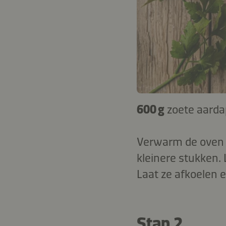
600 g
zoete aarda
Verwarm de oven v
kleinere stukken.
Laat ze afkoelen 
Stap 2