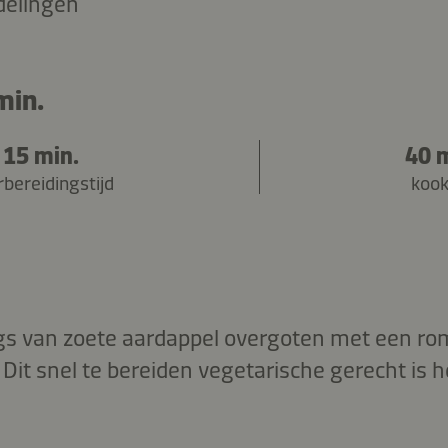
delingen
min.
15 min.
40 
bereidingstijd
kook
gs van zoete aardappel overgoten met een ro
it snel te bereiden vegetarische gerecht is h