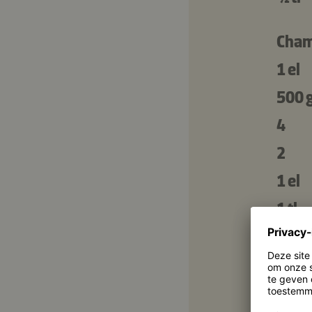
Cham
1 el
500 
4
2
1 el
1 tl
250 
½ bos