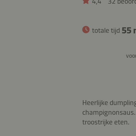
4,4
32 beoor
55 
totale tijd
voor
Heerlijke dumplin
champignonsaus. D
troostrijke eten.