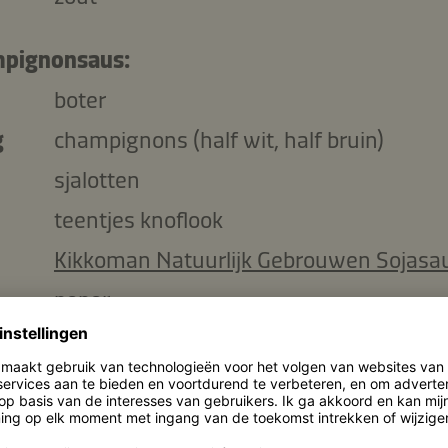
pignonsaus:
boter
g
champignons (half wit, half bruin)
sjalotten
teentjes knoflook
Kikkoman Natuurlijk Gebrouwen Sojasa
peper
ml
slagroom
(je)
peterselie