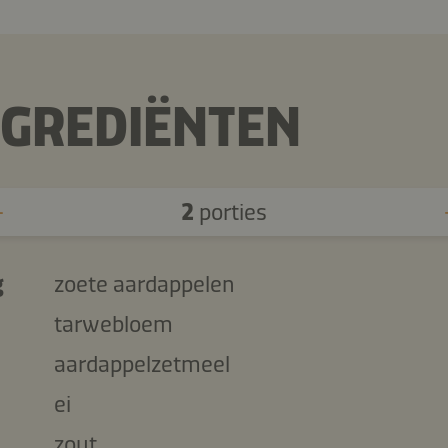
NGREDIËNTEN
2
porties
g
zoete aardappelen
tarwebloem
aardappelzetmeel
ei
zout