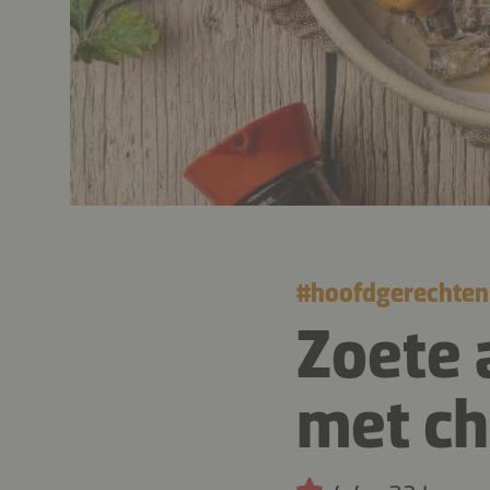
#
hoofdgerechten
Zoete 
met c