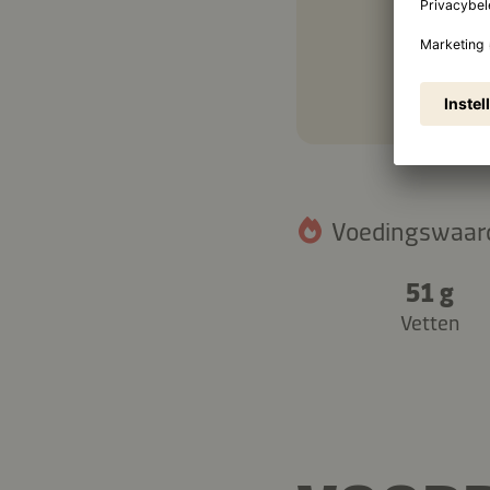
Voedingswaarde
51 g
Vetten