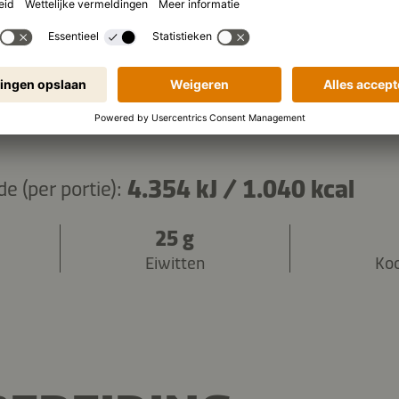
ingrediënten kopiëren
4.354 kJ
/
1.040 kcal
 (per portie):
25 g
Eiwitten
Ko