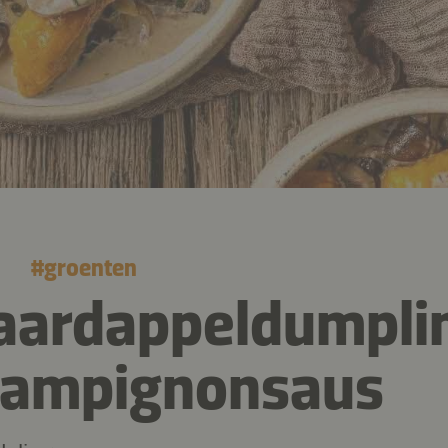
#
groenten
aardappeldumpli
hampignonsaus