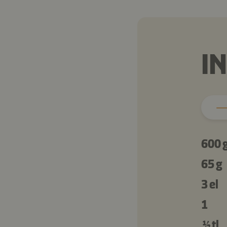
I
600 
65 g
3 el
1
½ tl