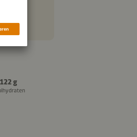
122 g
olhydraten