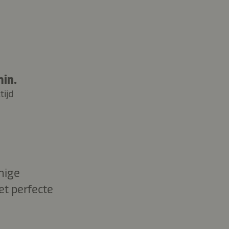
min.
tijd
mige
et perfecte