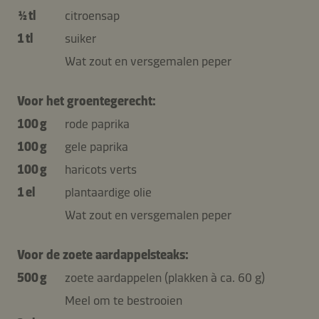
½ tl
citroensap
1 tl
suiker
Wat zout en versgemalen peper
Voor het groentegerecht:
100 g
rode paprika
100 g
gele paprika
100 g
haricots verts
1 el
plantaardige olie
Wat zout en versgemalen peper
Voor de zoete aardappelsteaks:
500 g
zoete aardappelen (plakken à ca. 60 g)
Meel om te bestrooien