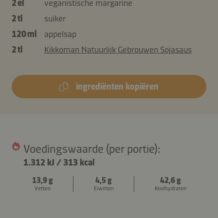
2 el
veganistische margarine
2 tl
suiker
120 ml
appelsap
2 tl
Kikkoman Natuurlijk Gebrouwen Sojasaus
ingrediënten kopiëren
Voedingswaarde (per portie):
1.312 kJ
/
313 kcal
13,9 g
4,5 g
42,6 g
Vetten
Eiwitten
Koolhydraten