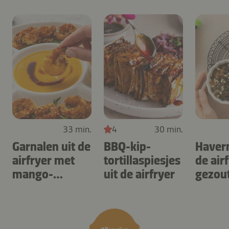
33 min.
4
30 min.
Garnalen uit de
BBQ-kip-
Haver
airfryer met
tortillaspiesjes
de air
mango-
uit de airfryer
gezou
teriyaki
karam
noten