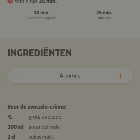
totale tijd
35 min.
10 min.
25 min.
voorbereidingstijd
kooktijd
INGREDIËNTEN
4
porties
Voor de avocado-crème:
½
grote avocado
100 ml
amandelmelk
2 el
kokosmelk