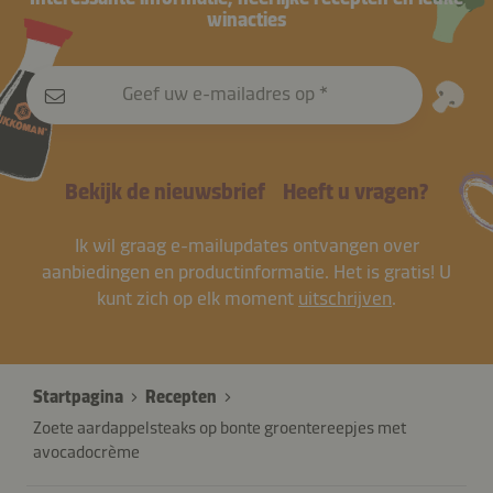
winacties
Geef uw e-mailadres op
Bekijk de nieuwsbrief
Heeft u vragen?
Ik wil graag e-mailupdates ontvangen over
aanbiedingen en productinformatie. Het is gratis! U
kunt zich op elk moment
uitschrijven
.
Startpagina
Recepten
Zoete aardappelsteaks op bonte groentereepjes met
avocadocrème